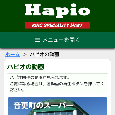
メニュー
ホーム
＞ ハピオの動画
チラシ情報
メンバーズカード
ハピオの動画
新聞・雑誌掲載
ご案内
ハピオ関連の動画が見られます。
テナント紹介
SNS
ご覧になる場合は、各動画の再生ボタンを押してく
ださい。
会社概要
ホームに戻る